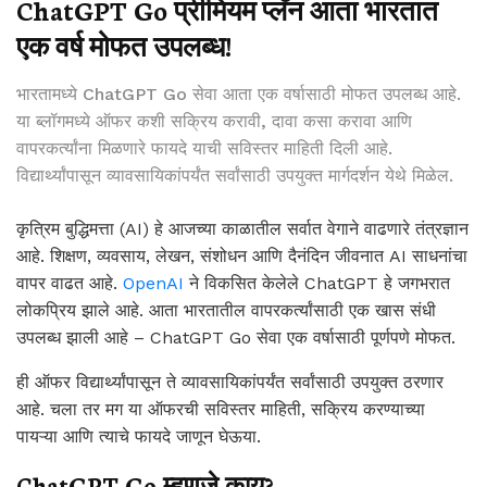
ChatGPT Go प्रीमियम प्लॅन आता भारतात
एक वर्ष मोफत उपलब्ध!
भारतामध्ये ChatGPT Go सेवा आता एक वर्षासाठी मोफत उपलब्ध आहे.
या ब्लॉगमध्ये ऑफर कशी सक्रिय करावी, दावा कसा करावा आणि
वापरकर्त्यांना मिळणारे फायदे याची सविस्तर माहिती दिली आहे.
विद्यार्थ्यांपासून व्यावसायिकांपर्यंत सर्वांसाठी उपयुक्त मार्गदर्शन येथे मिळेल.
कृत्रिम बुद्धिमत्ता (AI) हे आजच्या काळातील सर्वात वेगाने वाढणारे तंत्रज्ञान
आहे. शिक्षण, व्यवसाय, लेखन, संशोधन आणि दैनंदिन जीवनात AI साधनांचा
वापर वाढत आहे.
OpenAI
ने विकसित केलेले ChatGPT हे जगभरात
लोकप्रिय झाले आहे. आता भारतातील वापरकर्त्यांसाठी एक खास संधी
उपलब्ध झाली आहे – ChatGPT Go सेवा एक वर्षासाठी पूर्णपणे मोफत.
ही ऑफर विद्यार्थ्यांपासून ते व्यावसायिकांपर्यंत सर्वांसाठी उपयुक्त ठरणार
आहे. चला तर मग या ऑफरची सविस्तर माहिती, सक्रिय करण्याच्या
पायऱ्या आणि त्याचे फायदे जाणून घेऊया.
ChatGPT Go म्हणजे काय?