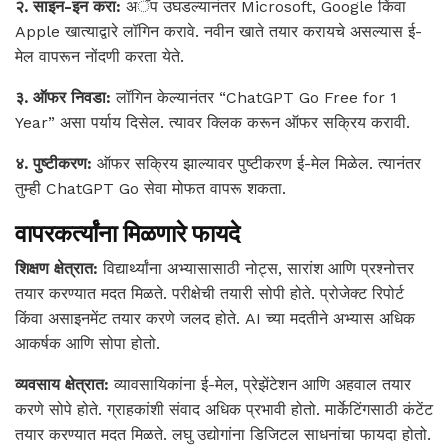
२. साइन-इन करा:
अॅप उघडल्यानंतर Microsoft, Google किंवा
Apple खात्याद्वारे लॉगिन करावे. नवीन खाते तयार करायचे असल्यास ई-
मेल वापरून नोंदणी करता येते.
३. ऑफर निवडा:
लॉगिन केल्यानंतर “ChatGPT Go Free for 1
Year” असा पर्याय दिसेल. त्यावर क्लिक करून ऑफर सक्रिय करावी.
४. पुष्टीकरण:
ऑफर सक्रिय झाल्यावर पुष्टीकरण ई-मेल मिळेल. त्यानंतर
तुम्ही ChatGPT Go सेवा मोफत वापरू शकता.
वापरकर्त्यांना मिळणारे फायदे
शिक्षण क्षेत्रात:
विद्यार्थ्यांना अभ्यासासाठी नोट्स, सारांश आणि प्रश्नोत्तर
तयार करण्यात मदत मिळते. परीक्षेची तयारी सोपी होते. प्रोजेक्ट रिपोर्ट
किंवा असाइनमेंट तयार करणे जलद होते. AI च्या मदतीने अभ्यास अधिक
आकर्षक आणि सोपा होतो.
व्यवसाय क्षेत्रात:
व्यावसायिकांना ई-मेल, प्रेझेंटेशन आणि अहवाल तयार
करणे सोपे होते. ग्राहकांशी संवाद अधिक प्रभावी होतो. मार्केटिंगसाठी कंटेंट
तयार करण्यात मदत मिळते. लघु उद्योगांना डिजिटल साधनांचा फायदा होतो.