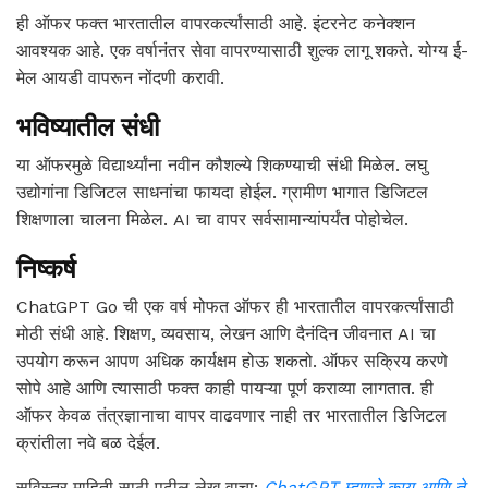
ही ऑफर फक्त भारतातील वापरकर्त्यांसाठी आहे. इंटरनेट कनेक्शन
आवश्यक आहे. एक वर्षानंतर सेवा वापरण्यासाठी शुल्क लागू शकते. योग्य ई-
मेल आयडी वापरून नोंदणी करावी.
भविष्यातील संधी
या ऑफरमुळे विद्यार्थ्यांना नवीन कौशल्ये शिकण्याची संधी मिळेल. लघु
उद्योगांना डिजिटल साधनांचा फायदा होईल. ग्रामीण भागात डिजिटल
शिक्षणाला चालना मिळेल. AI चा वापर सर्वसामान्यांपर्यंत पोहोचेल.
निष्कर्ष
ChatGPT Go ची एक वर्ष मोफत ऑफर ही भारतातील वापरकर्त्यांसाठी
मोठी संधी आहे. शिक्षण, व्यवसाय, लेखन आणि दैनंदिन जीवनात AI चा
उपयोग करून आपण अधिक कार्यक्षम होऊ शकतो. ऑफर सक्रिय करणे
सोपे आहे आणि त्यासाठी फक्त काही पायऱ्या पूर्ण कराव्या लागतात. ही
ऑफर केवळ तंत्रज्ञानाचा वापर वाढवणार नाही तर भारतातील डिजिटल
क्रांतीला नवे बळ देईल.
सविस्तर माहिती साठी पुढील लेख वाचा:
ChatGPT म्हणजे काय आणि ते